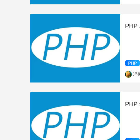
PH
PHP
冯
PH