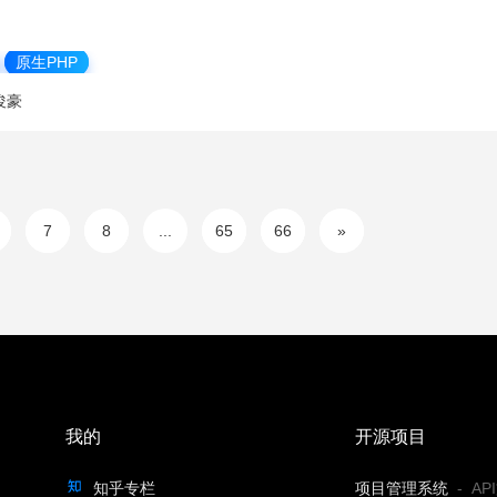
原生PHP
俊豪
7
8
...
65
66
»
我的
开源项目
知乎专栏
项目管理系统
-
A