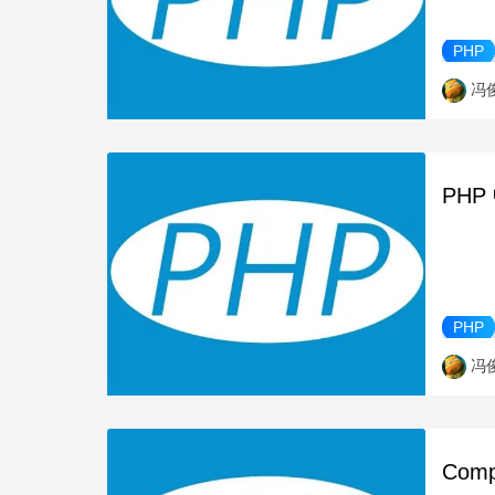
PHP
冯
PHP
PHP
冯
Com