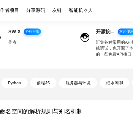
作者项目
分享源码
友链
智能机器人
SW-X
开源接口
协程框架
欢迎使
作者
汇集各种常用的API
线调试，也开源了
的一些免费API接口
Python
前端JS
服务器与环境
细水闲聊
P 命名空间的解析规则与别名机制