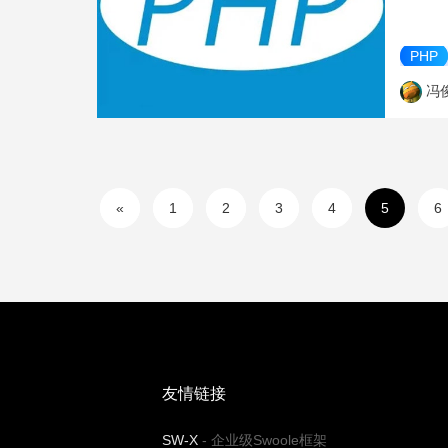
PHP
冯
«
1
2
3
4
5
6
友情链接
SW-X
-
企业级Swoole框架