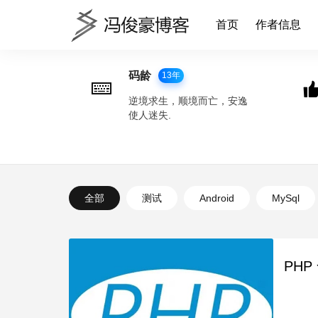
首页
作者信息
码龄
13年
逆境求生，顺境而亡，安逸
使人迷失.
全部
测试
Android
MySql
PH