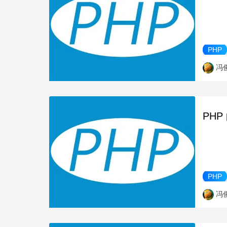
PHP
冯
PHP
PHP
冯