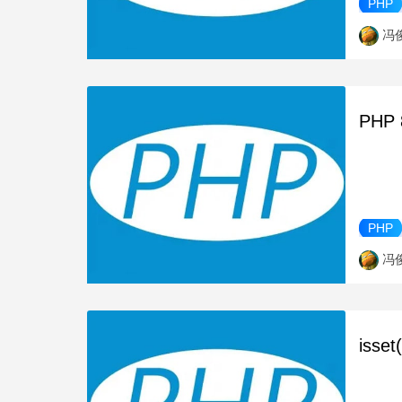
PHP
冯
PHP
PHP
冯
isse