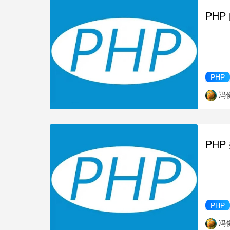
PHP
PHP
冯
PH
PHP
冯