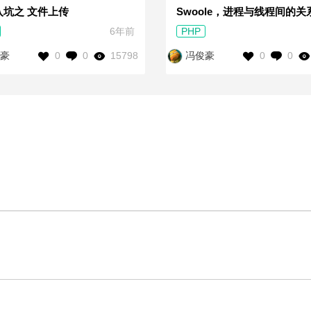
入坑之 文件上传
Swoole，进程与线程间的关
6年前
PHP
0
0
15798
0
0
豪
冯俊豪