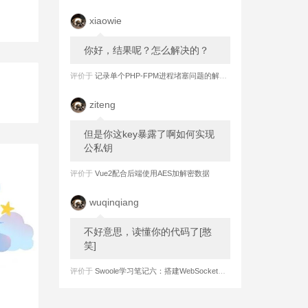
xiaowie
你好，结果呢？怎么解决的？
评价于
记录单个PHP-FPM进程堵塞问题的解决过程
ziteng
但是你这key暴露了啊如何实现
公私钥
评价于
Vue2配合后端使用AES加解密数据
wuqinqiang
不好意思，读懂你的代码了[憨
笑]
评价于
Swoole学习笔记六：搭建WebSocket长连接 之 服务端实现强制心跳检测