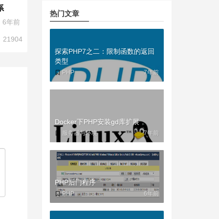
系
热门文章
6年前
21904
探索PHP7之二：限制函数的返回
类型
PHP
7年前
Docker下PHP安装gd库扩展
服务器与环境
7年前
PHP后门程序
PHP
6年前