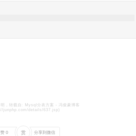
明，转载自:
Mysql分表方案
-
冯俊豪博客
://junphp.com/details/637.jsp)
点赞
0
赏
分享到微信